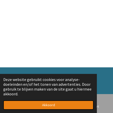
e
e
h
e
l
e
a
l
e
l
r
e
n
e
n
© 2018 A. v/d Top
Deze website gebruikt cookies voor analyse-
Powered by
JouwWeb
doeleinden en/of het tonen van advertenties. Door
gebruik te blijven maken van de site gaat u hiermee
akkoord.
Akkoord
E-mailadres
Telefoonnummer
Kaart