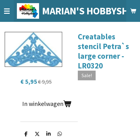
Ga
MARIAN'S HOBBYSHO
direct
naar
de
Creatables
hoofdinhoud
stencil Petra`s
large corner -
LR0320
Sale!
€ 5,95
€ 9,95
In winkelwagen
D
D
S
D