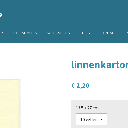
P
OP
SOCIAL MEDIA
WORKSHOPS
BLOG
CONTACT
linnenkarton
€ 2,20
13.5 x 27 cm