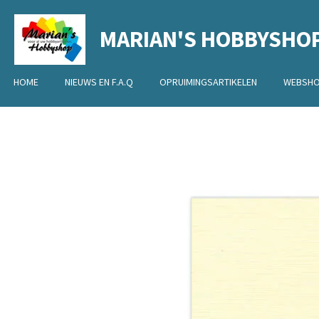
Ga
MARIAN'S HOBBYSHO
direct
naar
de
HOME
NIEUWS EN F.A.Q
OPRUIMINGSARTIKELEN
WEBSH
hoofdinhoud