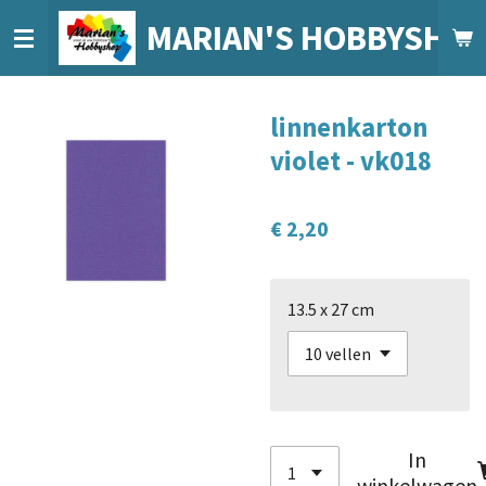
Ga
MARIAN'S HOBBYSHO
direct
naar
de
linnenkarton
hoofdinhoud
violet - vk018
€ 2,20
13.5 x 27 cm
In
winkelwagen