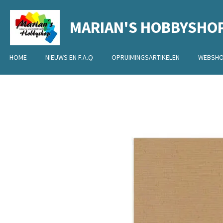
Ga
MARIAN'S HOBBYSHO
direct
naar
de
HOME
NIEUWS EN F.A.Q
OPRUIMINGSARTIKELEN
WEBSH
hoofdinhoud