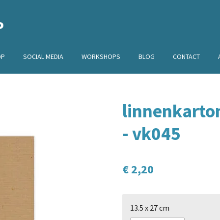
P
OP
SOCIAL MEDIA
WORKSHOPS
BLOG
CONTACT
linnenkarto
- vk045
€ 2,20
13.5 x 27 cm