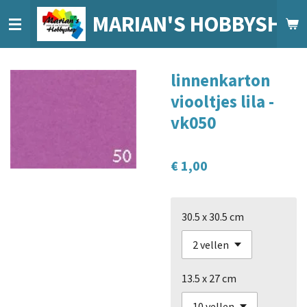
Ga
MARIAN'S HOBBYSHO
direct
naar
de
linnenkarton
hoofdinhoud
viooltjes lila -
vk050
€ 1,00
30.5 x 30.5 cm
13.5 x 27 cm