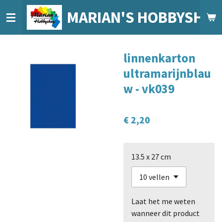
Ga
MARIAN'S HOBBYSHO
direct
naar
de
linnenkarton
hoofdinhoud
ultramarijnblau
w - vk039
€ 2,20
13.5 x 27 cm
Laat het me weten
wanneer dit product