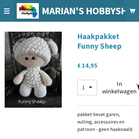
Ga
MARIAN'S HOBBYSHO
direct
naar
de
Haakpakket
hoofdinhoud
Funny Sheep
€ 14,95
In
winkelwagen
pakket bevat garen,
vulling, accessoires en
patroon - geen haaknaald.