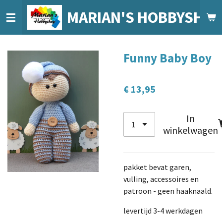
Ga
MARIAN'S HOBBYSHO
direct
naar
de
Funny Baby Boy
hoofdinhoud
€ 13,95
In
winkelwagen
pakket bevat garen,
vulling, accessoires en
patroon - geen haaknaald.
levertijd 3-4 werkdagen