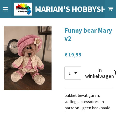
Ga
MARIAN'S HOBBYSHO
direct
naar
de
Funny bear Mary
hoofdinhoud
v2
€ 19,95
In
winkelwagen
pakket bevat garen,
vulling, accessoires en
patroon - geen haaknaald.