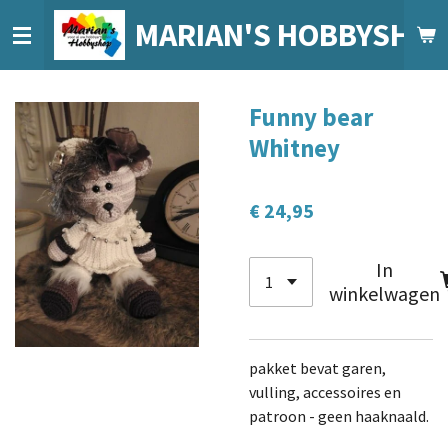
Ga
MARIAN'S HOBBYSHO
direct
naar
de
Funny bear
hoofdinhoud
Whitney
€ 24,95
In
winkelwagen
pakket bevat garen,
vulling, accessoires en
patroon - geen haaknaald.