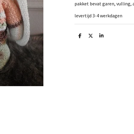
pakket bevat garen, vulling,
levertijd 3-4 werkdagen
D
D
S
e
e
h
l
e
a
e
l
r
n
e