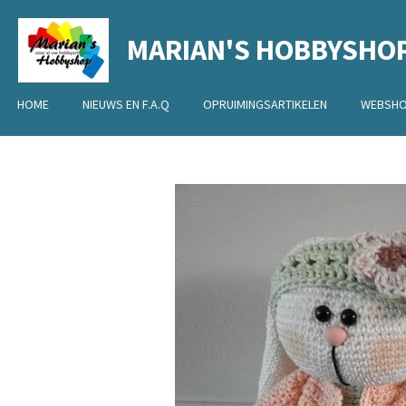
Ga
MARIAN'S HOBBYSHO
direct
naar
de
HOME
NIEUWS EN F.A.Q
OPRUIMINGSARTIKELEN
WEBSH
hoofdinhoud