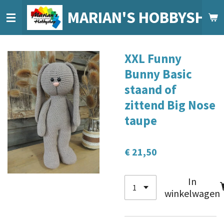
Ga
MARIAN'S HOBBYSHO
direct
naar
de
XXL Funny
hoofdinhoud
Bunny Basic
staand of
zittend Big Nose
taupe
€ 21,50
In
winkelwagen