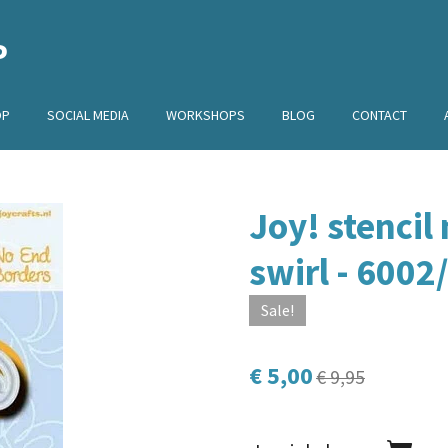
P
OP
SOCIAL MEDIA
WORKSHOPS
BLOG
CONTACT
Joy! stencil
swirl - 6002
Sale!
€ 5,00
€ 9,95