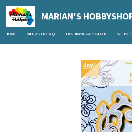
Ga
MARIAN'S HOBBYSHO
direct
naar
de
HOME
NIEUWS EN F.A.Q
OPRUIMINGSARTIKELEN
WEBSH
hoofdinhoud