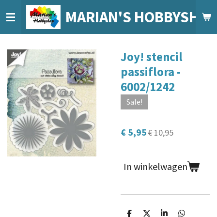
Ga
MARIAN'S HOBBYSHO
direct
naar
de
Joy! stencil
hoofdinhoud
passiflora -
6002/1242
Sale!
€ 5,95
€ 10,95
In winkelwagen
D
D
S
D