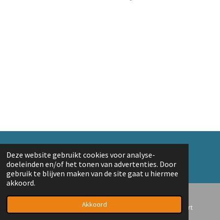
e
e
h
e
l
e
a
l
e
l
r
e
n
e
n
© 2018 A. v/d Top
Deze website gebruikt cookies voor analyse-
Powered by
JouwWeb
doeleinden en/of het tonen van advertenties. Door
gebruik te blijven maken van de site gaat u hiermee
akkoord.
Akkoord
E-mailadres
Telefoonnummer
Kaart