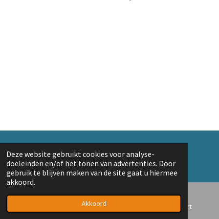
e
e
h
e
l
e
a
l
e
l
r
e
n
e
n
© 2018 A. v/d Top
Deze website gebruikt cookies voor analyse-
Powered by
JouwWeb
doeleinden en/of het tonen van advertenties. Door
gebruik te blijven maken van de site gaat u hiermee
akkoord.
Akkoord
E-mailadres
Telefoonnummer
Kaart