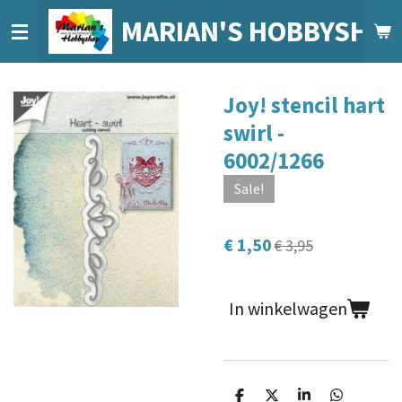
Ga
MARIAN'S HOBBYSHO
direct
naar
de
Joy! stencil hart
hoofdinhoud
swirl -
6002/1266
Sale!
€ 1,50
€ 3,95
In winkelwagen
D
D
S
D