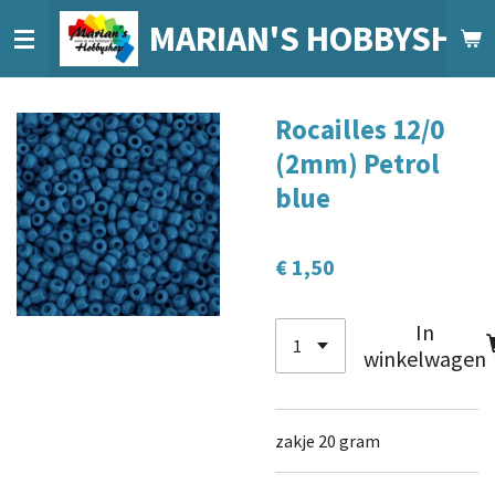
Ga
MARIAN'S HOBBYSHO
direct
naar
de
Rocailles 12/0
hoofdinhoud
(2mm) Petrol
blue
€ 1,50
In
winkelwagen
zakje 20 gram