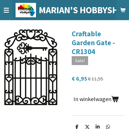
Ga
MARIAN'S HOBBYSHO
direct
naar
de
Craftable
hoofdinhoud
Garden Gate -
CR1304
Sale!
€ 6,95
€ 11,95
In winkelwagen
D
D
S
D