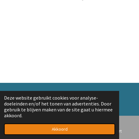
e
e
h
e
l
e
a
l
e
l
r
e
n
e
n
© 2018 A. v/d Top
Deze website gebruikt cookies voor analyse-
Powered by
JouwWeb
doeleinden en/of het tonen van advertenties. Door
gebruik te blijven maken van de site gaat u hiermee
akkoord.
Akkoord
E-mailadres
Telefoonnummer
Kaart