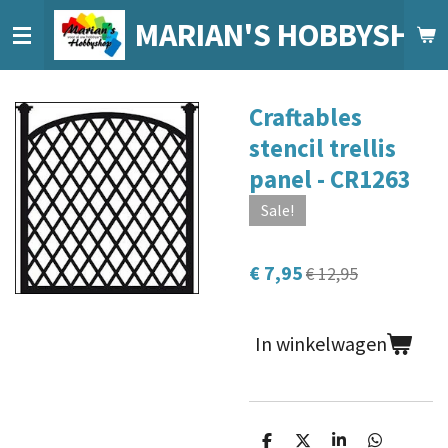
Ga
MARIAN'S HOBBYSHO
direct
naar
de
Craftables
hoofdinhoud
stencil trellis
panel - CR1263
Sale!
€ 7,95
€ 12,95
In winkelwagen
D
D
S
D