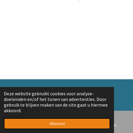
e
e
h
e
l
e
a
l
e
l
r
e
n
e
n
© 2018 A. v/d Top
Deze website gebruikt cookies voor analyse-
Powered by
JouwWeb
doeleinden en/of het tonen van advertenties. Door
gebruik te blijven maken van de site gaat u hiermee
akkoord.
Akkoord
E-mailadres
Telefoonnummer
Kaart