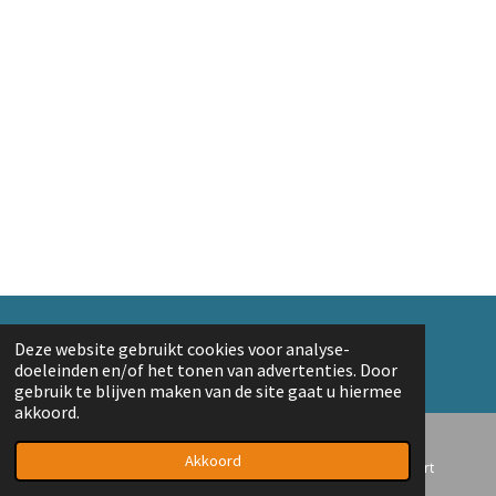
l
e
a
l
e
l
r
e
n
e
n
© 2018 A. v/d Top
Deze website gebruikt cookies voor analyse-
Powered by
JouwWeb
doeleinden en/of het tonen van advertenties. Door
gebruik te blijven maken van de site gaat u hiermee
akkoord.
Akkoord
E-mailadres
Telefoonnummer
Kaart