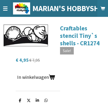
Ga
MARIAN'S HOBBYSHO
direct
naar
de
Craftables
hoofdinhoud
stencil Tiny`s
shells - CR1274
Sale!
€ 4,95
€ 7,95
In winkelwagen
D
D
S
D
e
e
h
e