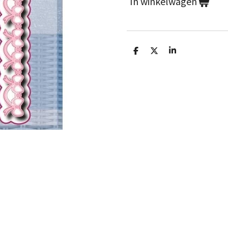
In winkelwagen
D
D
S
e
e
h
l
e
a
e
l
r
n
e