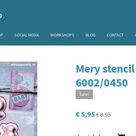
P
OP
SOCIAL MEDIA
WORKSHOPS
BLOG
CONTACT
Mery stencil 
6002/0450
Sale!
€ 5,95
€ 8,95