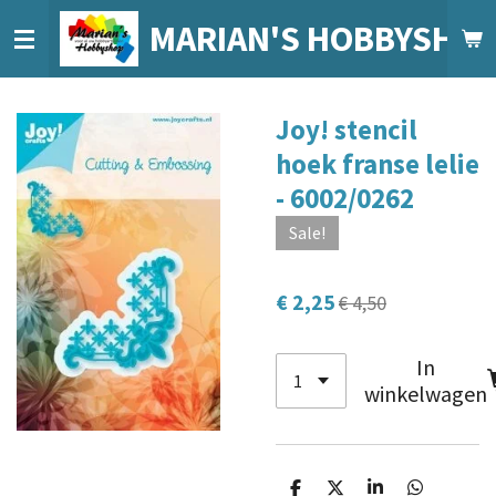
Ga
MARIAN'S HOBBYSHO
direct
naar
de
Joy! stencil
hoofdinhoud
hoek franse lelie
- 6002/0262
Sale!
€ 2,25
€ 4,50
In
winkelwagen
D
D
S
D