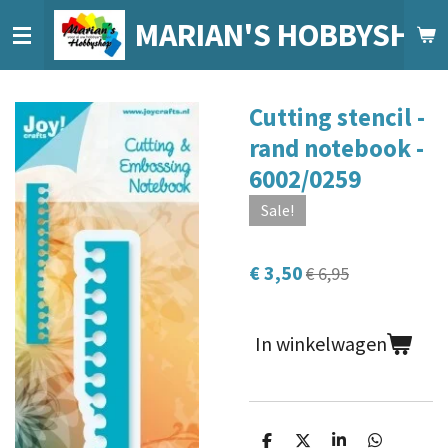
Ga
MARIAN'S HOBBYSHO
direct
naar
de
Cutting stencil -
hoofdinhoud
rand notebook -
6002/0259
Sale!
€ 3,50
€ 6,95
In winkelwagen
D
D
S
D