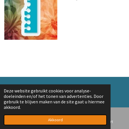
e
e
h
e
l
e
a
l
e
l
r
e
n
e
n
© 2018 A. v/d Top
Deze website gebruikt cookies voor analyse-
Powered by
JouwWeb
doeleinden en/of het tonen van advertenties. Door
gebruik te blijven maken van de site gaat u hiermee
akkoord.
Akkoord
E-mailadres
Telefoonnummer
Kaart