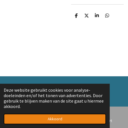
D
D
S
D
e
e
h
e
l
e
a
l
e
l
r
e
n
e
n
© 2018 A. v/d Top
Deze website gebruikt cookies voor analyse-
Powered by
JouwWeb
doeleinden en/of het tonen van advertenties. Door
gebruik te blijven maken van de site gaat u hiermee
akkoord.
Akkoord
E-mailadres
Telefoonnummer
Kaart