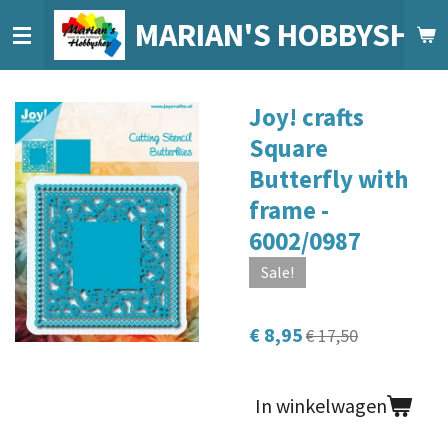
Ga
MARIAN'S HOBBYSHO
direct
naar
de
Joy! crafts
hoofdinhoud
Square
Butterfly with
frame -
6002/0987
Sale!
€ 8,95
€ 17,50
In winkelwagen