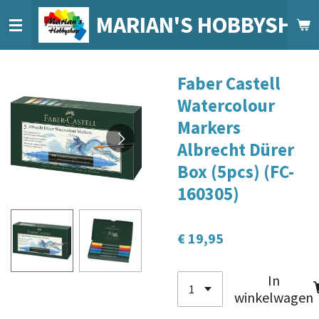
Ga
MARIAN'S HOBBYSHO
direct
naar
de
Faber Castell
hoofdinhoud
Watercolour
Markers
Albrecht Dürer
Box (5pcs) (FC-
160305)
€ 19,95
In
winkelwagen