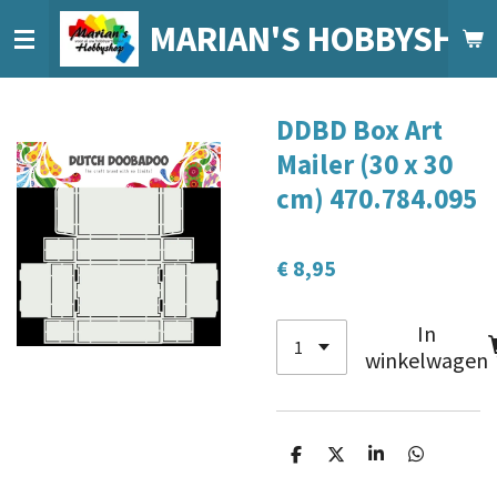
Ga
MARIAN'S HOBBYSHO
direct
naar
de
DDBD Box Art
hoofdinhoud
Mailer (30 x 30
cm) 470.784.095
€ 8,95
In
winkelwagen
D
D
S
D
e
e
h
e
l
e
a
l