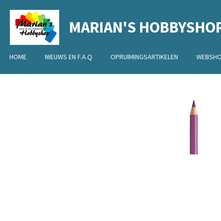
Ga
MARIAN'S HOBBYSHO
direct
naar
de
HOME
NIEUWS EN F.A.Q
OPRUIMINGSARTIKELEN
WEBSH
hoofdinhoud