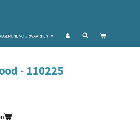
ALGEMENE VOORWAARDEN
ood - 110225
en