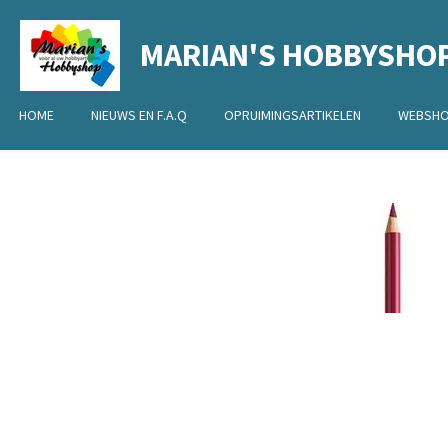
Ga
MARIAN'S HOBBYSHO
direct
naar
de
HOME
NIEUWS EN F.A.Q
OPRUIMINGSARTIKELEN
WEBSH
hoofdinhoud