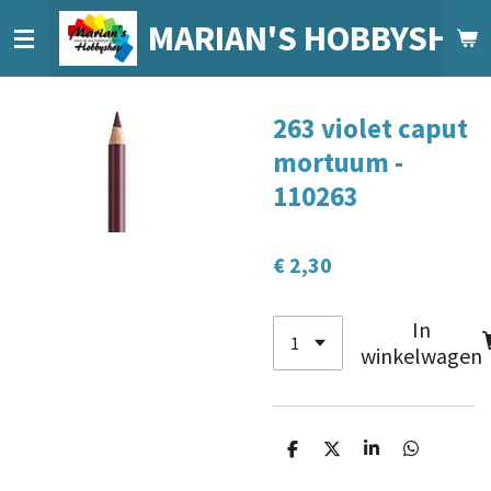
Ga
MARIAN'S HOBBYSHO
direct
naar
de
263 violet caput
hoofdinhoud
mortuum -
110263
€ 2,30
In
winkelwagen
D
D
S
D
e
e
h
e
l
e
a
l