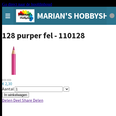
Ga direct naar de hoofdinhoud
MARIAN'S HOBBYSHO
128 purper fel - 110128
€ 2,30
Aantal
In winkelwagen
Delen
Deel
Share
Delen