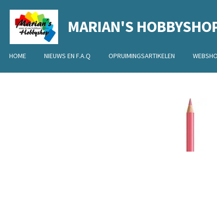
Ga
MARIAN'S HOBBYSHO
direct
naar
de
HOME
NIEUWS EN F.A.Q
OPRUIMINGSARTIKELEN
WEBSH
hoofdinhoud