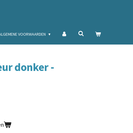
ALGEMENE VOORWAARDEN
eur donker -
en