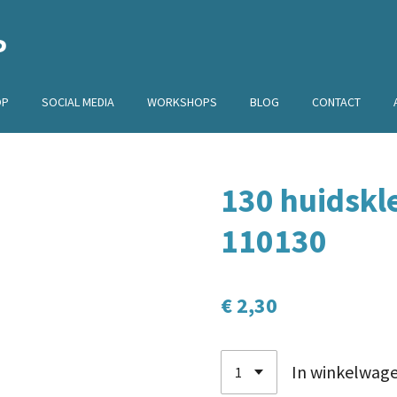
P
OP
SOCIAL MEDIA
WORKSHOPS
BLOG
CONTACT
130 huidskl
110130
€ 2,30
In winkelwag