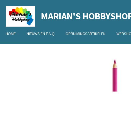
Ga
MARIAN'S HOBBYSHO
direct
naar
de
HOME
NIEUWS EN F.A.Q
OPRUIMINGSARTIKELEN
WEBSH
hoofdinhoud