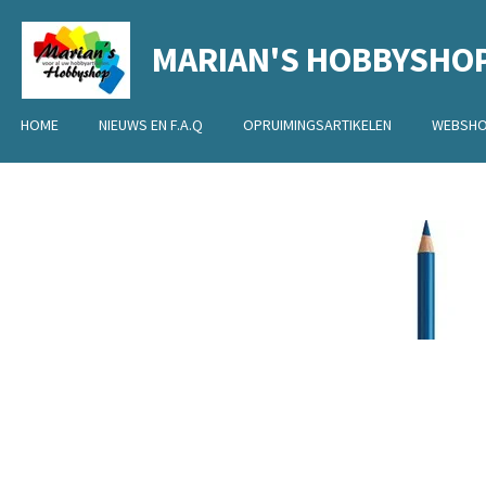
Ga
MARIAN'S HOBBYSHO
direct
naar
de
HOME
NIEUWS EN F.A.Q
OPRUIMINGSARTIKELEN
WEBSH
hoofdinhoud