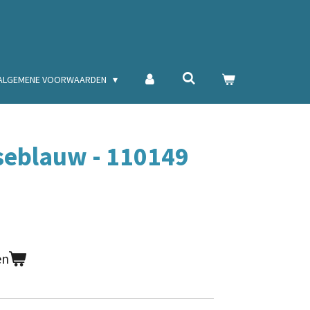
ALGEMENE VOORWAARDEN
seblauw - 110149
en