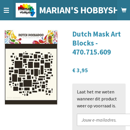
Ga
MARIAN'S HOBBYSHO
direct
naar
de
Dutch Mask Art
hoofdinhoud
Blocks -
470.715.609
€ 3,95
Laat het me weten
wanneer dit product
weer op voorraad is.