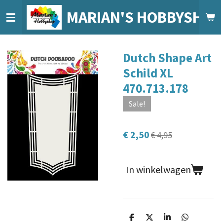
Ga
MARIAN'S HOBBYSHO
direct
naar
de
Dutch Shape Art
hoofdinhoud
Schild XL
470.713.178
Sale!
€ 2,50
€ 4,95
In winkelwagen
D
D
S
D