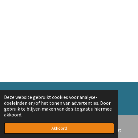
e
e
h
e
l
e
a
l
e
l
r
e
n
e
n
© 2018 A. v/d Top
Deze website gebruikt cookies voor analyse-
Powered by
JouwWeb
doeleinden en/of het tonen van advertenties. Door
gebruik te blijven maken van de site gaat u hiermee
akkoord.
Akkoord
E-mailadres
Telefoonnummer
Kaart