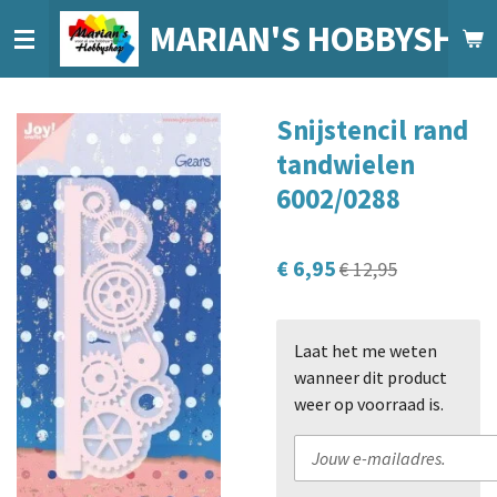
Ga
MARIAN'S HOBBYSHO
direct
naar
de
Snijstencil rand
hoofdinhoud
tandwielen
6002/0288
€ 6,95
€ 12,95
Laat het me weten
wanneer dit product
weer op voorraad is.