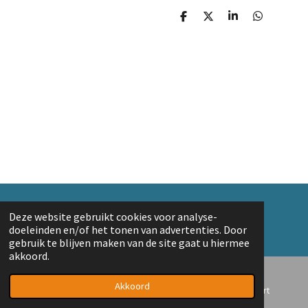
D
D
S
D
e
e
h
e
l
e
a
l
e
l
r
e
n
e
n
© 2018 A. v/d Top
Deze website gebruikt cookies voor analyse-
Powered by
JouwWeb
doeleinden en/of het tonen van advertenties. Door
gebruik te blijven maken van de site gaat u hiermee
akkoord.
Akkoord
E-mailadres
Telefoonnummer
Kaart