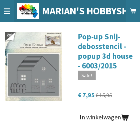
Ga
MARIAN'S HOBBYSHO
direct
naar
de
Pop-up Snij-
hoofdinhoud
debosstencil -
popup 3d house
- 6003/2015
Sale!
€ 7,95
€ 15,95
In winkelwagen