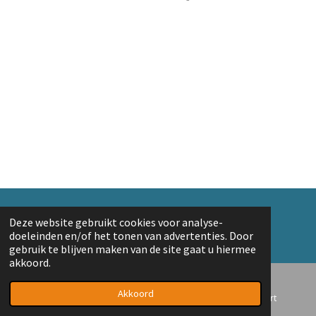
e
e
h
e
l
e
a
l
e
l
r
e
n
e
n
© 2018 A. v/d Top
Deze website gebruikt cookies voor analyse-
Powered by
JouwWeb
doeleinden en/of het tonen van advertenties. Door
gebruik te blijven maken van de site gaat u hiermee
akkoord.
Akkoord
E-mailadres
Telefoonnummer
Kaart