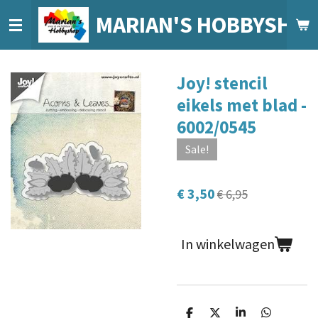
Ga
MARIAN'S HOBBYSHO
direct
naar
de
Joy! stencil
hoofdinhoud
eikels met blad -
6002/0545
Sale!
€ 3,50
€ 6,95
In winkelwagen
D
D
S
D