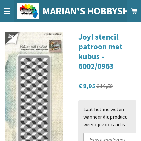
Ga
MARIAN'S HOBBYSHO
direct
naar
de
Joy! stencil
hoofdinhoud
patroon met
kubus -
6002/0963
€ 8,95
€ 16,50
Laat het me weten
wanneer dit product
weer op voorraad is.