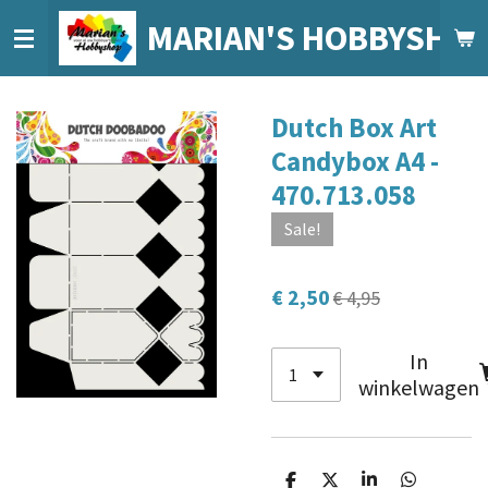
Ga
MARIAN'S HOBBYSHO
direct
naar
de
Dutch Box Art
hoofdinhoud
Candybox A4 -
470.713.058
Sale!
€ 2,50
€ 4,95
In
winkelwagen
D
D
S
D