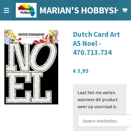
Ga
MARIAN'S HOBBYSHO
direct
naar
de
Dutch Card Art
hoofdinhoud
A5 Noel -
470.713.734
€ 3,95
Laat het me weten
wanneer dit product
weer op voorraad is.