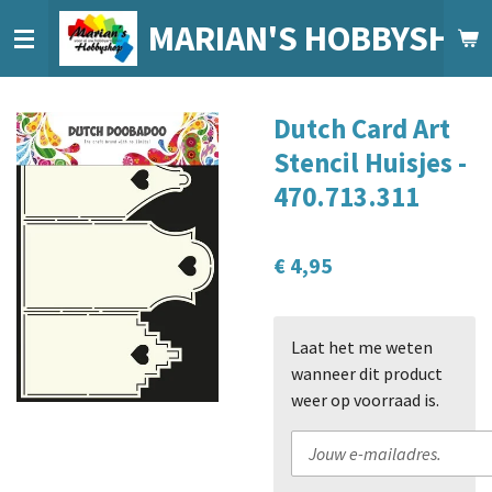
Ga
MARIAN'S HOBBYSHO
direct
naar
de
Dutch Card Art
hoofdinhoud
Stencil Huisjes -
470.713.311
€ 4,95
Laat het me weten
wanneer dit product
weer op voorraad is.