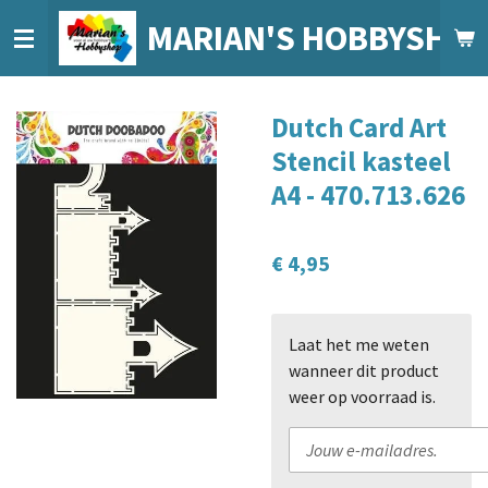
Ga
MARIAN'S HOBBYSHO
direct
naar
de
Dutch Card Art
hoofdinhoud
Stencil kasteel
A4 - 470.713.626
€ 4,95
Laat het me weten
wanneer dit product
weer op voorraad is.