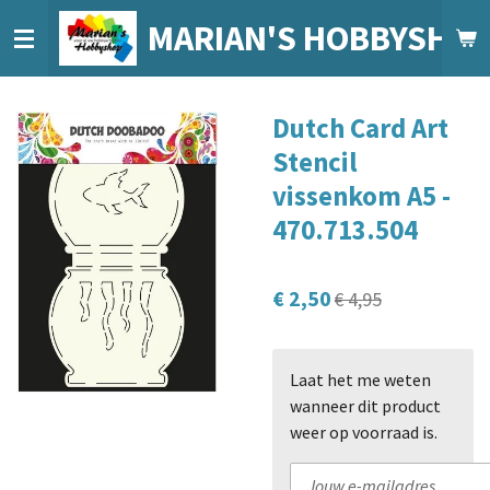
Ga
MARIAN'S HOBBYSHO
direct
naar
de
Dutch Card Art
hoofdinhoud
Stencil
vissenkom A5 -
470.713.504
€ 2,50
€ 4,95
Laat het me weten
wanneer dit product
weer op voorraad is.