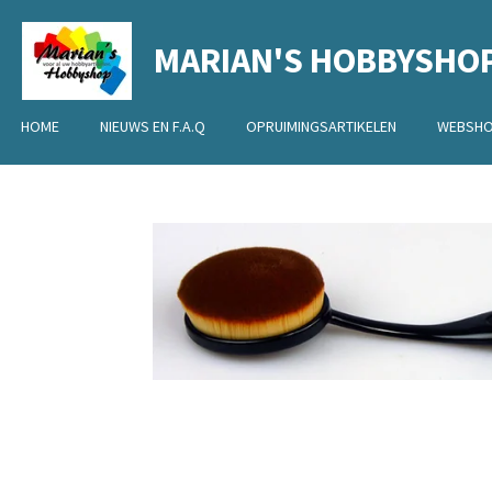
Ga
MARIAN'S HOBBYSHO
direct
naar
de
HOME
NIEUWS EN F.A.Q
OPRUIMINGSARTIKELEN
WEBSH
hoofdinhoud