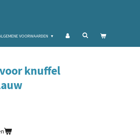
ALGEMENE VOORWAARDEN
oor knuffel
lauw
en