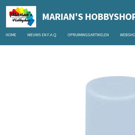
Ga
MARIAN'S HOBBYSHO
direct
naar
de
HOME
NIEUWS EN F.A.Q
OPRUIMINGSARTIKELEN
WEBSH
hoofdinhoud