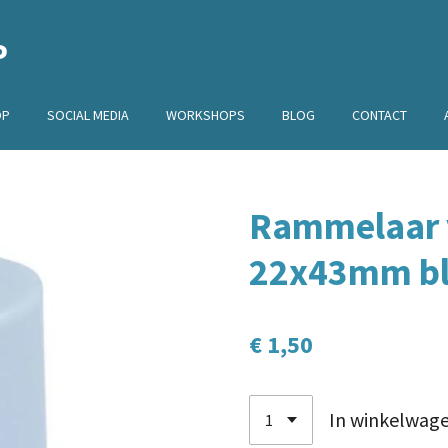
P
OP
SOCIAL MEDIA
WORKSHOPS
BLOG
CONTACT
Rammelaar v
22x43mm b
€ 1,50
In winkelwag