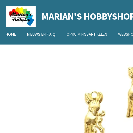
Ga
MARIAN'S HOBBYSHO
direct
naar
de
HOME
NIEUWS EN F.A.Q
OPRUIMINGSARTIKELEN
WEBSH
hoofdinhoud