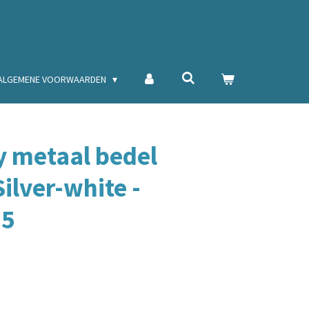
ALGEMENE VOORWAARDEN
y metaal bedel
ilver-white -
25