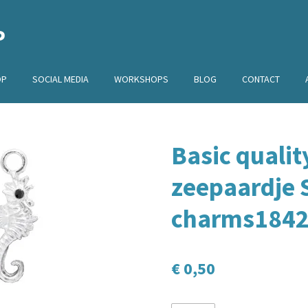
P
OP
SOCIAL MEDIA
WORKSHOPS
BLOG
CONTACT
Basic qualit
zeepaardje S
charms184
€ 0,50