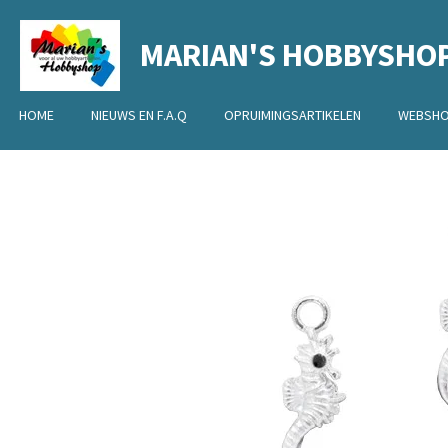
Ga
MARIAN'S HOBBYSHO
direct
naar
de
HOME
NIEUWS EN F.A.Q
OPRUIMINGSARTIKELEN
WEBSH
hoofdinhoud