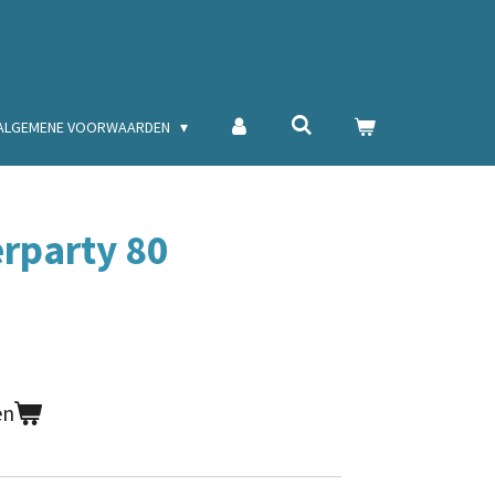
ALGEMENE VOORWAARDEN
erparty 80
en