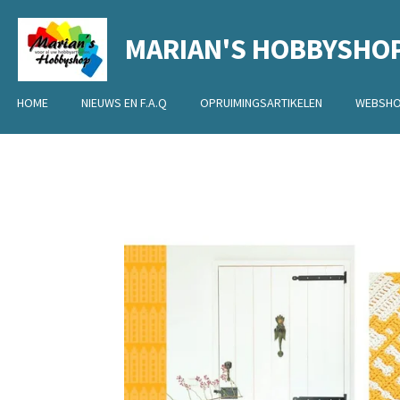
Ga
MARIAN'S HOBBYSHO
direct
naar
de
HOME
NIEUWS EN F.A.Q
OPRUIMINGSARTIKELEN
WEBSH
hoofdinhoud