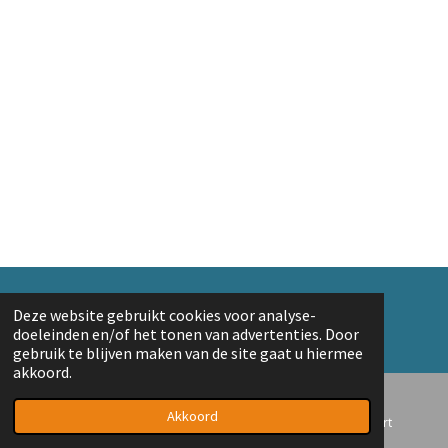
© 2018 A. v/d Top
Deze website gebruikt cookies voor analyse-
Powered by
JouwWeb
doeleinden en/of het tonen van advertenties. Door
gebruik te blijven maken van de site gaat u hiermee
akkoord.
Akkoord
E-mailadres
Telefoonnummer
Kaart