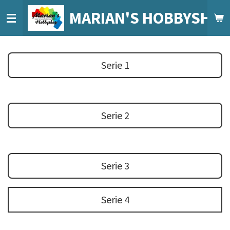
Ga
MARIAN'S HOBBYSHO
direct
naar
de
hoofdinhoud
Serie 1
Serie 2
Serie 3
Serie 4